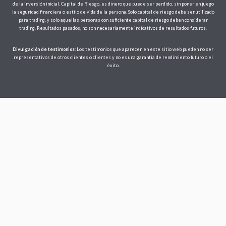
de la inversión inicial. Capital de Riesgo, es dinero que puede ser perdido, sin poner en juego
la seguridad financiera o estilo de vida de la persona. Solo capital de riesgo debe ser utilizado
para trading, y solo aquellas personas con suficiente capital de riesgo deben considerar
trading. Resultados pasados, no son necesariamente indicativos de resultados futuros.
Divulgación de testimonios
: Los testimonios que aparecen en este sitio web pueden no ser
representativos de otros clientes o clientes y no es una garantía de rendimiento futuro o el
éxito.