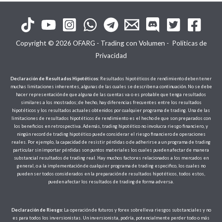
Copyright © 2026 OFARG - Trading con Volumen -
Políticas de
Privacidad
Declaración de Resultados Hipotéticos:
Resultados hipotéticos de rendimiento deben tener
muchas limitaciones inherentes, algunas de las cuales se describen a continuación. No se debe
hacer representación de que alguna de las cuentas va o es probable que tenga resultados
similares a los mostrados; de hecho, hay diferencias frecuentes entre los resultados
hipotéticos y los resultados actuales obtenidos por cualquier programa de trading. Una de las
limitaciones de resultados hipotéticos de rendimiento es el hecho de que son preparados con
los beneficios en retrospectiva. Además, trading hipotético no involucra riesgo financiero, y
ningún record de trading hipotético puede considerar el riesgo financiero de operaciones
reales. Por ejemplo, la capacidad de resistir pérdidas o de adherirse a un programa de trading
particular sin importar pérdidas son puntos materiales los cuales pueden afectar de manera
substancial resultados de trading real. Hay muchos factores relacionados a los mercados en
general, o a la implementación de cualquier programa de trading especifico, los cuales no
pueden ser todos considerados en la preparación de resultados hipotéticos, todos estos,
pueden afectar los resultados de trading de forma adversa.
Declaración de Riesgo:
La operación de futuros y forex sobrelleva riesgos substanciales y no
es para todos los inversionistas. Un inversionista, podría, potencialmente perder todo o más