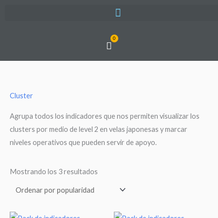
Ir
al
contenido
0
Cart
Ordenado
Cluster
por
popularidad
Agrupa todos los indicadores que nos permiten visualizar los
clusters por medio de level 2 en velas japonesas y marcar
niveles operativos que pueden servir de apoyo.
Mostrando los 3 resultados