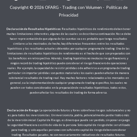
p
r
Copyright © 2026 OFARG - Trading con Volumen -
Políticas de
o
Privacidad
d
u
c
t
Declaración de Resultados Hipotéticos:
Resultados hipotéticos de rendimiento deben tener
o
muchas limitaciones inherentes, algunas de las cuales se describen a continuación. No se debe
s
hacer representación de que alguna de las cuentas va o es probable que tenga resultados
similares a los mostrados; de hecho, hay diferencias frecuentes entre los resultados
hipotéticos y los resultados actuales obtenidos por cualquier programa de trading. Una de las
limitaciones de resultados hipotéticos de rendimiento es el hecho de que son preparados con
los beneficios en retrospectiva. Además, trading hipotético no involucra riesgo financiero, y
ningún record de trading hipotético puede considerar el riesgo financiero de operaciones
reales. Por ejemplo, la capacidad de resistir pérdidas o de adherirse a un programa de trading
particular sin importar pérdidas son puntos materiales los cuales pueden afectar de manera
substancial resultados de trading real. Hay muchos factores relacionados a los mercados en
general, o a la implementación de cualquier programa de trading especifico, los cuales no
pueden ser todos considerados en la preparación de resultados hipotéticos, todos estos,
pueden afectar los resultados de trading de forma adversa.
Declaración de Riesgo:
La operación de futuros y forex sobrelleva riesgos substanciales y no
es para todos los inversionistas. Un inversionista, podría, potencialmente perder todo o más
de la inversión inicial. Capital de Riesgo, es dinero que puede ser perdido, sin poner en juego
la seguridad financiera o estilo de vida de la persona. Solo capital de riesgo debe ser utilizado
para trading, y solo aquellas personas con suficiente capital de riesgo deben considerar
trading. Resultados pasados, no son necesariamente indicativos de resultados futuros.