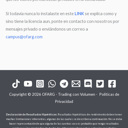
Si todavía nunca lo instalaste en este
LINK
se explica como y
sino tiene la licencia aun, ponte en contacto con nosotros por
mensajes privado o enviándonos un correo a
campus@ofarg.com
Copyright © 2026 OFARG - Trading con Volumen -
Políticas de
Privacidad
Declaración de Resultados Hipotéticos:
Resultados hipotéticos de rendimiento deben tener
muchas limitaciones inherentes, algunas de las cuales se describen a continuación. No se debe
hacer representación de que alguna de las cuentas va o es probable que tenga resultados