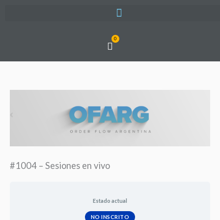
Ir
al
contenido
0
Cart
#1004 – Sesiones en vivo
Estado actual
NO INSCRITO