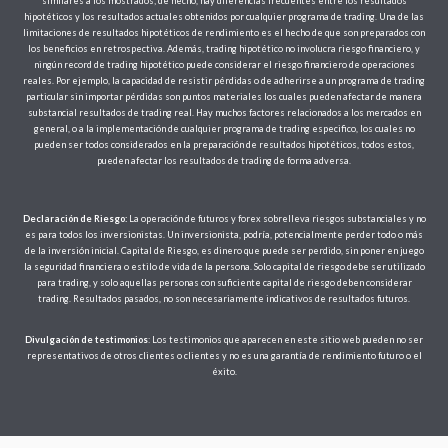
similares a los mostrados; de hecho, hay diferencias frecuentes entre los resultados
hipotéticos y los resultados actuales obtenidos por cualquier programa de trading. Una de las
limitaciones de resultados hipotéticos de rendimiento es el hecho de que son preparados con
los beneficios en retrospectiva. Además, trading hipotético no involucra riesgo financiero, y
ningún record de trading hipotético puede considerar el riesgo financiero de operaciones
reales. Por ejemplo, la capacidad de resistir pérdidas o de adherirse a un programa de trading
particular sin importar pérdidas son puntos materiales los cuales pueden afectar de manera
substancial resultados de trading real. Hay muchos factores relacionados a los mercados en
general, o a la implementación de cualquier programa de trading especifico, los cuales no
pueden ser todos considerados en la preparación de resultados hipotéticos, todos estos,
pueden afectar los resultados de trading de forma adversa.
Declaración de Riesgo:
La operación de futuros y forex sobrelleva riesgos substanciales y no
es para todos los inversionistas. Un inversionista, podría, potencialmente perder todo o más
de la inversión inicial. Capital de Riesgo, es dinero que puede ser perdido, sin poner en juego
la seguridad financiera o estilo de vida de la persona. Solo capital de riesgo debe ser utilizado
para trading, y solo aquellas personas con suficiente capital de riesgo deben considerar
trading. Resultados pasados, no son necesariamente indicativos de resultados futuros.
Divulgación de testimonios
: Los testimonios que aparecen en este sitio web pueden no ser
representativos de otros clientes o clientes y no es una garantía de rendimiento futuro o el
éxito.