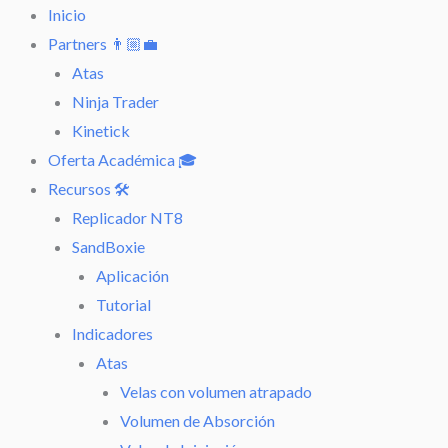
Ir
Inicio
al
Partners 👨🏼‍💼
contenido
Atas
Ninja Trader
Kinetick
Oferta Académica 🎓
Recursos 🛠️
Replicador NT8
SandBoxie
Aplicación
Tutorial
Indicadores
Atas
Velas con volumen atrapado
Volumen de Absorción