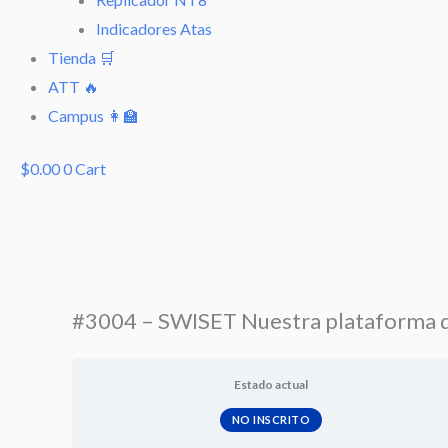
Indicadores Atas
Tienda 🛒
ATT 🔥
Campus 👩‍🏫
$
0.00
0
Cart
#3004 – SWISET Nuestra plataforma d
Estado actual
NO INSCRITO