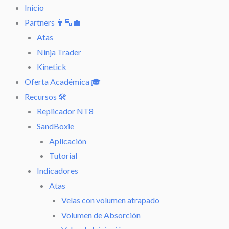
Ir
Inicio
al
Partners 👨🏼‍💼
contenido
Atas
Ninja Trader
Kinetick
Oferta Académica 🎓
Recursos 🛠️
Replicador NT8
SandBoxie
Aplicación
Tutorial
Indicadores
Atas
Velas con volumen atrapado
Volumen de Absorción