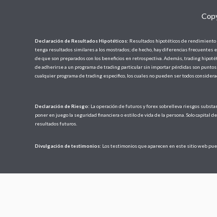
Copy
Declaración de Resultados Hipotéticos:
Resultados hipotéticos de rendimiento d
tenga resultados similares a los mostrados; de hecho, hay diferencias frecuentes e
de que son preparados con los beneficios en retrospectiva. Además, trading hipotéti
de adherirse a un programa de trading particular sin importar pérdidas son puntos
cualquier programa de trading especifico, los cuales no pueden ser todos considera
Declaración de Riesgo:
La operación de futuros y forex sobrelleva riesgos substan
poner en juego la seguridad financiera o estilo de vida de la persona. Solo capital 
resultados futuros.
Divulgación de testimonios
: Los testimonios que aparecen en este sitio web pued