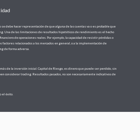
cidad
o se debe hacer representación de que alguna de las cuentas va o es probable que
ing. Una de las limitaciones de resultados hipotéticos de rendimiento es el hecho
financiero de operaciones reales. Por ejemplo, la capacidad de resistir pérdidas o
s factores relacionados a los mercados en general, o a la implementación de
ing de forma adversa.
más de la inversión inicial. Capital de Riesgo, es dinero que puede ser perdido, sin
 deben considerar trading. Resultados pasados, no son necesariamente indicativos de
 el éxito.