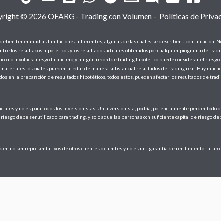
right © 2026 OFARG - Trading con Volumen -
Políticas de Priva
eben tener muchas limitaciones inherentes, algunas de las cuales se describen a continuación. N
ntre los resultados hipotéticos y los resultados actuales obtenidos por cualquier programa de trad
co no involucra riesgo financiero, y ningún record de trading hipotético puede considerar el riesgo 
 materiales los cuales pueden afectar de manera substancial resultados de trading real. Hay mucho
dos en la preparación de resultados hipotéticos, todos estos, pueden afectar los resultados de trad
ciales y no es para todos los inversionistas. Un inversionista, podría, potencialmente perder todo o 
de riesgo debe ser utilizado para trading, y solo aquellas personas con suficiente capital de riesgo
en no ser representativos de otros clientes o clientes y no es una garantía de rendimiento futuro o