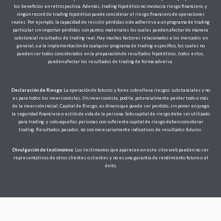
los beneficios en retrospectiva. Además, trading hipotético no involucra riesgo financiero, y
ningún record de trading hipotético puede considerar el riesgo financiero de operaciones
reales. Por ejemplo, la capacidad de resistir pérdidas o de adherirse a un programa de trading
particular sin importar pérdidas son puntos materiales los cuales pueden afectar de manera
substancial resultados de trading real. Hay muchos factores relacionados a los mercados en
general, o a la implementación de cualquier programa de trading especifico, los cuales no
pueden ser todos considerados en la preparación de resultados hipotéticos, todos estos,
pueden afectar los resultados de trading de forma adversa.
Declaración de Riesgo:
La operación de futuros y forex sobrelleva riesgos substanciales y no
es para todos los inversionistas. Un inversionista, podría, potencialmente perder todo o más
de la inversión inicial. Capital de Riesgo, es dinero que puede ser perdido, sin poner en juego
la seguridad financiera o estilo de vida de la persona. Solo capital de riesgo debe ser utilizado
para trading, y solo aquellas personas con suficiente capital de riesgo deben considerar
trading. Resultados pasados, no son necesariamente indicativos de resultados futuros.
Divulgación de testimonios
: Los testimonios que aparecen en este sitio web pueden no ser
representativos de otros clientes o clientes y no es una garantía de rendimiento futuro o el
éxito.