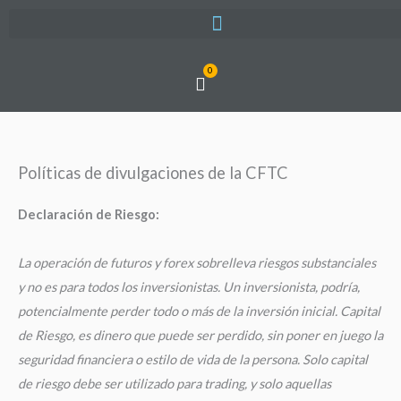
Ir
al
contenido
0
Cart
Políticas de divulgaciones de la CFTC
Declaración de Riesgo:
La operación de futuros y forex sobrelleva riesgos substanciales
y no es para todos los inversionistas. Un inversionista, podría,
potencialmente perder todo o más de la inversión inicial. Capital
de Riesgo, es dinero que puede ser perdido, sin poner en juego la
seguridad financiera o estilo de vida de la persona. Solo capital
de riesgo debe ser utilizado para trading, y solo aquellas