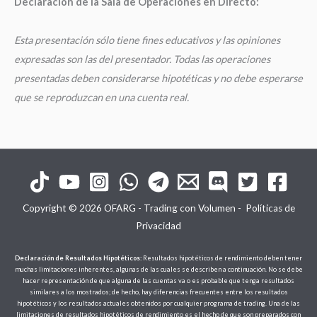
Declaración de la Sala de Operaciones en Directo:
Esta presentación sólo tiene fines educativos y las opiniones
expresadas son las del presentador. Todas las operaciones
presentadas deben considerarse hipotéticas y no debe esperarse
que se reproduzcan en una cuenta real.
Copyright © 2026 OFARG - Trading con Volumen -
Políticas de
Privacidad
Declaración de Resultados Hipotéticos:
Resultados hipotéticos de rendimiento deben tener
muchas limitaciones inherentes, algunas de las cuales se describen a continuación. No se debe
hacer representación de que alguna de las cuentas va o es probable que tenga resultados
similares a los mostrados; de hecho, hay diferencias frecuentes entre los resultados
hipotéticos y los resultados actuales obtenidos por cualquier programa de trading. Una de las
limitaciones de resultados hipotéticos de rendimiento es el hecho de que son preparados con