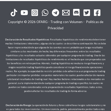
Copyright © 2026 OFARG - Trading con Volumen -
Políticas de
Privacidad
Declaración de Resultados Hipotéticos:
Resultados hipotéticos de rendimiento deben tener
muchas limitaciones inherentes, algunas de las cuales se describen a continuación. No se debe
hacer representación de que alguna de las cuentas va o es probable que tenga resultados
similares a los mostrados; de hecho, hay diferencias frecuentes entre los resultados
hipotéticos y los resultados actuales obtenidos por cualquier programa de trading. Una de las
limitaciones de resultados hipotéticos de rendimiento es el hecho de que son preparados con
los beneficios en retrospectiva. Además, trading hipotético no involucra riesgo financiero, y
ningún record de trading hipotético puede considerar el riesgo financiero de operaciones
reales. Por ejemplo, la capacidad de resistir pérdidas o de adherirse a un programa de trading
particular sin importar pérdidas son puntos materiales los cuales pueden afectar de manera
substancial resultados de trading real. Hay muchos factores relacionados a los mercados en
general, o a la implementación de cualquier programa de trading especifico, los cuales no
pueden ser todos considerados en la preparación de resultados hipotéticos, todos estos,
pueden afectar los resultados de trading de forma adversa.
Declaración de Riesgo:
La operación de futuros y forex sobrelleva riesgos substanciales y no
es para todos los inversionistas. Un inversionista, podría, potencialmente perder todo o más