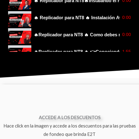
0:00
🔥 Replicador para NT8🔥Instalando el replicado
0:00
🔥 Replicador para NT8 🔥 Instalación Avanzada 
0:00
🔥Replicador para NT8 🔥 Como debes realizar u
1:55
️‍🔥Replicador para NT8 ️‍🔥 👉Conocien
9:11
️‍🔥Replicador para NT8 ️‍🔥 🤓📢- R
6:29
️‍🔥Replicador para NT8 ️‍🔥 Repl
3:38
️‍🔥Replicador para NT8 ️‍🔥 Libera
ACCEDE A LOS DESCUENTOS
0:00
🔥 Replicador para NT8 🔥Como instalar SandBo
Hace click en la imagen y accede a los descuentos para las pruebas
de fondeo que brinda E2T