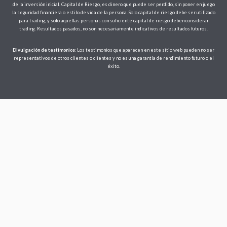
de la inversión inicial. Capital de Riesgo, es dinero que puede ser perdido, sin poner en juego
la seguridad financiera o estilo de vida de la persona. Solo capital de riesgo debe ser utilizado
para trading, y solo aquellas personas con suficiente capital de riesgo deben considerar
trading. Resultados pasados, no son necesariamente indicativos de resultados futuros.
Divulgación de testimonios
: Los testimonios que aparecen en este sitio web pueden no ser
representativos de otros clientes o clientes y no es una garantía de rendimiento futuro o el
éxito.