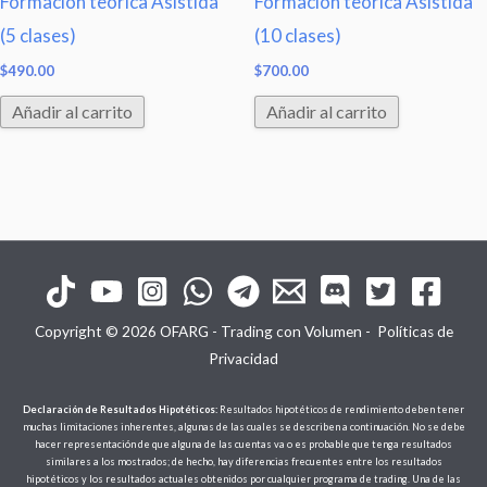
Formación teórica Asistida
Formación teórica Asistida
(5 clases)
(10 clases)
$
490.00
$
700.00
Añadir al carrito
Añadir al carrito
Copyright © 2026 OFARG - Trading con Volumen -
Políticas de
Privacidad
Declaración de Resultados Hipotéticos:
Resultados hipotéticos de rendimiento deben tener
muchas limitaciones inherentes, algunas de las cuales se describen a continuación. No se debe
hacer representación de que alguna de las cuentas va o es probable que tenga resultados
similares a los mostrados; de hecho, hay diferencias frecuentes entre los resultados
hipotéticos y los resultados actuales obtenidos por cualquier programa de trading. Una de las