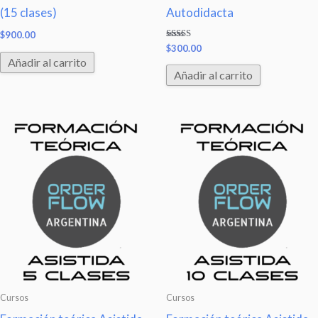
(15 clases)
Autodidacta
$
900.00
Valorado
$
300.00
con
Añadir al carrito
5.00
de 5
Añadir al carrito
Cursos
Cursos