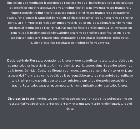
limitaciones de resultados hipotéticos de rendimiento es el hecho de que son preparados con
los beneficios en retrospectiva. Además, trading hipotético no involucra riesgo financiero, y
ningún record de trading hipotético puede considerar el riesgo financiero de operaciones
reales. Por ejemplo, la capacidad de resistir pérdidas o de adherirse a un programa de trading
particular sin importar pérdidas son puntos materiales los cuales pueden afectar de manera
substancial resultados de trading real. Hay muchos factores relacionados a los mercados en
general, o a la implementación de cualquier programa de trading especifico, los cuales no
pueden ser todos considerados en la preparación de resultados hipotéticos, todos estos,
pueden afectar los resultados de trading de forma adversa.
Declaración de Riesgo:
La operación de futuros y forex sobrelleva riesgos substanciales y no
es para todos los inversionistas. Un inversionista, podría, potencialmente perder todo o más
de la inversión inicial. Capital de Riesgo, es dinero que puede ser perdido, sin poner en juego
la seguridad financiera o estilo de vida de la persona. Solo capital de riesgo debe ser utilizado
para trading, y solo aquellas personas con suficiente capital de riesgo deben considerar
trading. Resultados pasados, no son necesariamente indicativos de resultados futuros.
Divulgación de testimonios
: Los testimonios que aparecen en este sitio web pueden no ser
representativos de otros clientes o clientes y no es una garantía de rendimiento futuro o el
éxito.