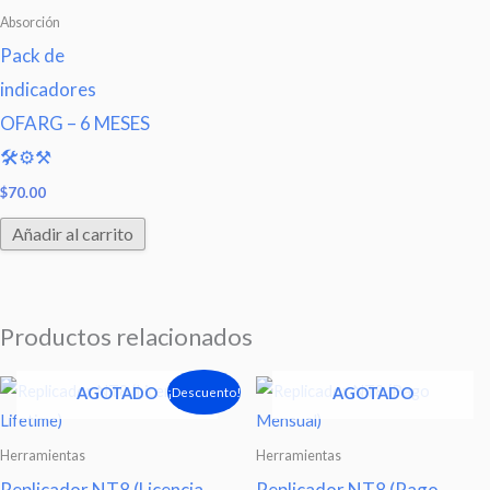
Absorción
Pack de
indicadores
OFARG – 6 MESES
🛠⚙⚒
$
70.00
Añadir al carrito
Productos relacionados
El
El
¡Descuento!
AGOTADO
AGOTADO
precio
precio
original
actual
era:
es:
Herramientas
Herramientas
$600.00.
$500.00.
Replicador NT8 (Licencia
Replicador NT8 (Pago