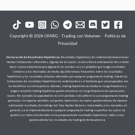
Copyright © 2026 OFARG - Trading con Volumen -
Políticas de
Privacidad
Declaración de Resultados Hipotéticos:
Resultados hipotéticos de rendimiento deben tener
muchas limitaciones inherentes, algunas de las cuales se describen a continuación. No se debe
hacer representación de que alguna de las cuentas va o es probable que tenga resultados
similares a los mostrados; de hecho, hay diferencias frecuentes entre los resultados
hipotéticos y los resultados actuales obtenidos por cualquier programa de trading. Una de las
limitaciones de resultados hipotéticos de rendimiento es el hecho de que son preparados con
los beneficios en retrospectiva. Además, trading hipotético no involucra riesgo financiero, y
ningún record de trading hipotético puede considerar el riesgo financiero de operaciones
reales. Por ejemplo, la capacidad de resistir pérdidas o de adherirse a un programa de trading
particular sin importar pérdidas son puntos materiales los cuales pueden afectar de manera
substancial resultados de trading real. Hay muchos factores relacionados a los mercados en
general, o a la implementación de cualquier programa de trading especifico, los cuales no
pueden ser todos considerados en la preparación de resultados hipotéticos, todos estos,
pueden afectar los resultados de trading de forma adversa.