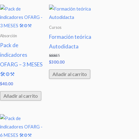
Cursos
Absorción
Formación teórica
Pack de
Autodidacta
indicadores
Valorado
$
300.00
OFARG – 3 MESES
con
5.00
de 5
🛠⚙⚒
Añadir al carrito
$
40.00
Añadir al carrito