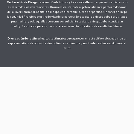
Declaración de Riesgo:
La operación de futuros y forex sobrelleva riesgos substanciales y no
es para todos los inversionistas. Un inversionista, podría, potencialmente perder todo o más
de la inversión inicial. Capital de Riesgo, es dinero que puede ser perdido, sin poner en juego
la seguridad financiera o estilo de vida de la persona. Solo capital de riesgo debe ser utilizado
para trading, y solo aquellas personas con suficiente capital de riesgo deben considerar
trading. Resultados pasados, no son necesariamente indicativos de resultados futuros.
Divulgación de testimonios
: Los testimonios que aparecen en este sitio web pueden no ser
representativos de otros clientes o clientes y no es una garantía de rendimiento futuro o el
éxito.