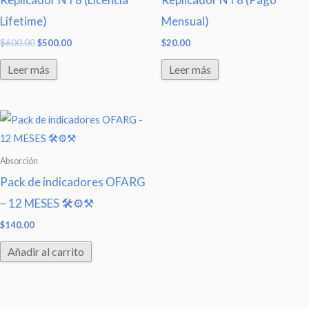
Lifetime)
Mensual)
$
600.00
$
500.00
$
20.00
Leer más
Leer más
Absorción
Pack de indicadores OFARG
– 12 MESES 🛠⚙⚒
$
140.00
Añadir al carrito