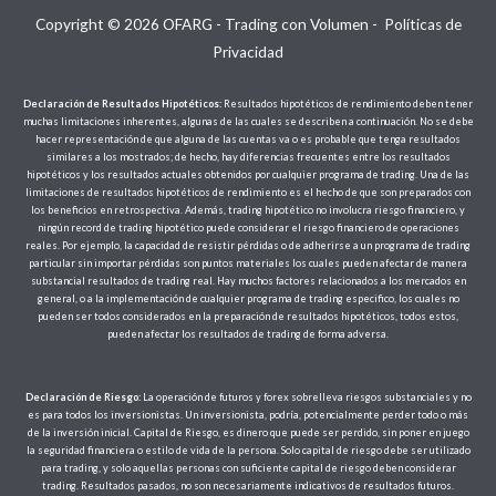
Copyright © 2026 OFARG - Trading con Volumen -
Políticas de
Privacidad
Declaración de Resultados Hipotéticos:
Resultados hipotéticos de rendimiento deben tener
muchas limitaciones inherentes, algunas de las cuales se describen a continuación. No se debe
hacer representación de que alguna de las cuentas va o es probable que tenga resultados
similares a los mostrados; de hecho, hay diferencias frecuentes entre los resultados
hipotéticos y los resultados actuales obtenidos por cualquier programa de trading. Una de las
limitaciones de resultados hipotéticos de rendimiento es el hecho de que son preparados con
los beneficios en retrospectiva. Además, trading hipotético no involucra riesgo financiero, y
ningún record de trading hipotético puede considerar el riesgo financiero de operaciones
reales. Por ejemplo, la capacidad de resistir pérdidas o de adherirse a un programa de trading
particular sin importar pérdidas son puntos materiales los cuales pueden afectar de manera
substancial resultados de trading real. Hay muchos factores relacionados a los mercados en
general, o a la implementación de cualquier programa de trading especifico, los cuales no
pueden ser todos considerados en la preparación de resultados hipotéticos, todos estos,
pueden afectar los resultados de trading de forma adversa.
Declaración de Riesgo:
La operación de futuros y forex sobrelleva riesgos substanciales y no
es para todos los inversionistas. Un inversionista, podría, potencialmente perder todo o más
de la inversión inicial. Capital de Riesgo, es dinero que puede ser perdido, sin poner en juego
la seguridad financiera o estilo de vida de la persona. Solo capital de riesgo debe ser utilizado
para trading, y solo aquellas personas con suficiente capital de riesgo deben considerar
trading. Resultados pasados, no son necesariamente indicativos de resultados futuros.