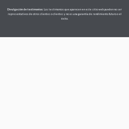
Divulgación de testimonios
: Los testimonios que aparecen en este sitio web pueden no ser
representativos de otros clientes o clientes y no es una garantía de rendimiento futuro o el
éxito.