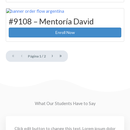
#9108 – Mentoría David
Enroll Now
«
‹
›
»
Página
1
/
2
What Our Students Have to Say
Click edit button to change this text. Lorem ipsum dolor