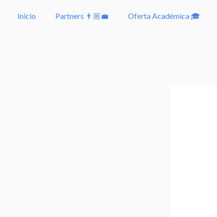
Ir
Inicio
Partners 👨🏼‍💼
Oferta Académica 🎓
al
contenido